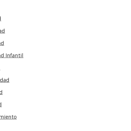
d
ad
ad
d Infantil
a
idad
d
d
imiento