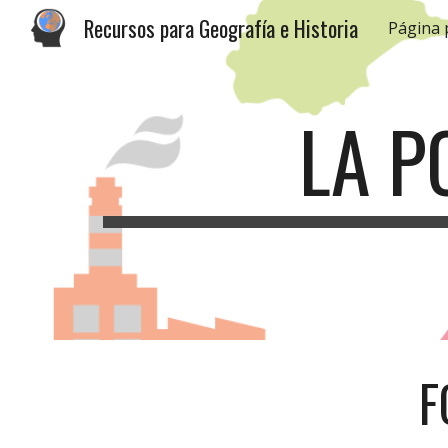
Recursos para Geografía e Historia
Página 
Sk
LA P
F