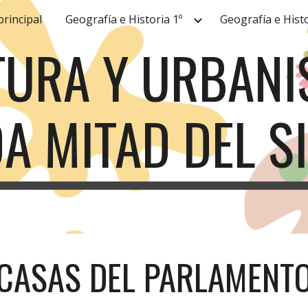
principal
Geografía e Historia 1º
Geografía e Histo
ip to main content
Skip to navigat
URA Y URBANIS
A MITAD DEL SI
CASAS DEL PARLAMENT