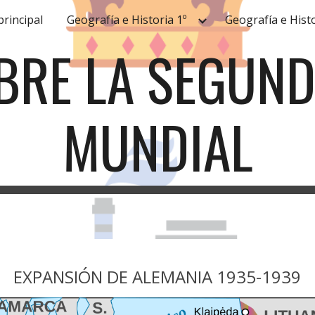
principal
Geografía e Historia 1º
Geografía e Histo
ip to main content
Skip to navigat
BRE LA SEGUND
MUNDIAL
EXPANSIÓN DE ALEMANIA 1935-1939