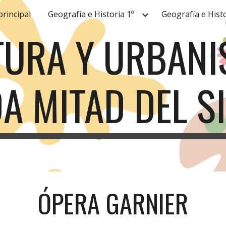
principal
Geografía e Historia 1º
Geografía e Histo
ip to main content
Skip to navigat
URA Y URBANIS
A MITAD DEL SI
ÓPERA GARNIER