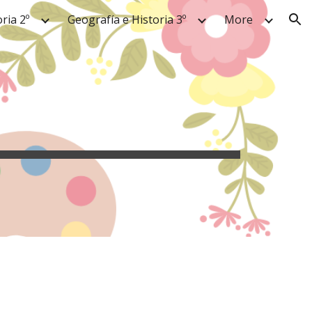
ria 2º
Geografía e Historia 3º
More
ion