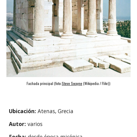
Fachada principal (foto:
Steve Swayne
 (Wikipedia / Flikr))
Ubicación: 
Atenas, Grecia
Autor: 
varios
Fecha: 
desde época micénica