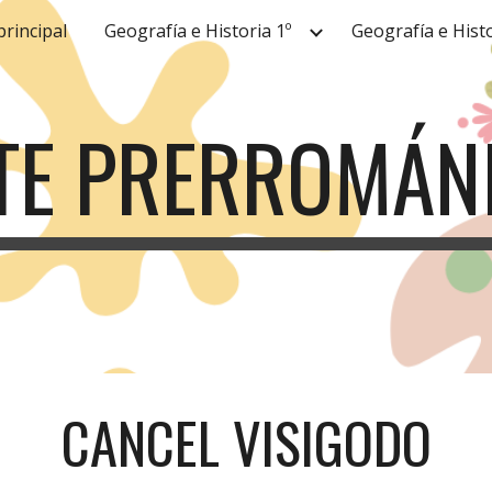
principal
Geografía e Historia 1º
Geografía e Histo
ip to main content
Skip to navigat
TE PRERROMÁN
CANCEL VISIGODO