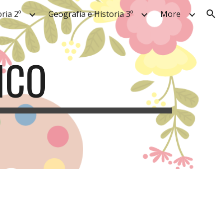
ria 2º
Geografía e Historia 3º
More
ion
ICO