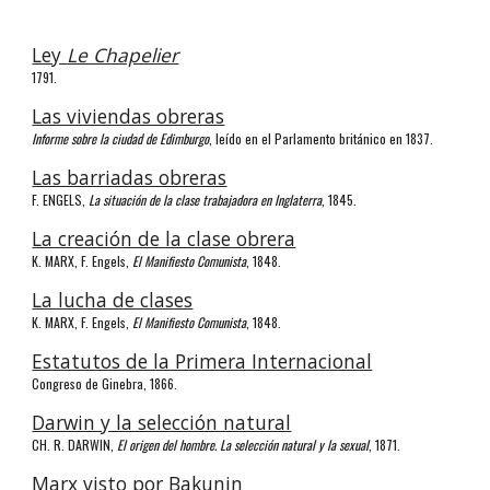
Ley 
Le Chapelier
1791.
Las viviendas obreras
Informe sobre la ciudad de Edimburgo
, leído en el Parlamento británico en 1837.
Las barriadas obreras
F. ENGELS, 
La situación de la clase trabajadora en Inglaterra
, 1845.
La creación de la clase obrera
K. MARX, F. Engels, 
El Manifiesto Comunista
, 1848.
La lucha de clases
K. MARX, F. Engels, 
El Manifiesto Comunista
, 1848.
Estatutos de la Primera Internacional
Congreso de Ginebra, 1866.
Darwin y la selección natural
CH. R. DARWIN, 
El origen del hombre. La selección natural y la sexual
, 1871.
Marx visto por Bakunin