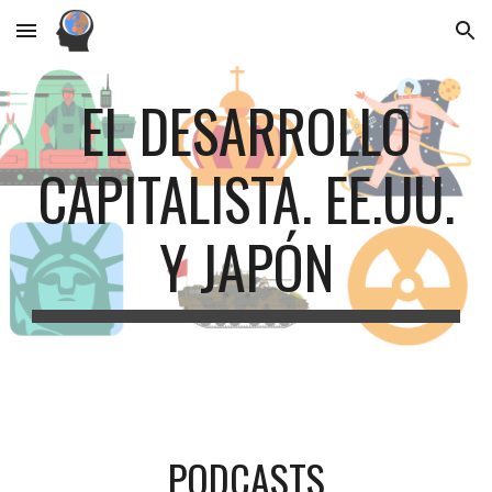
Skip to main content
Skip to navigation
EL DESARROLLO
CAPITALISTA. EE.UU.
Y JAPÓN
PODCASTS