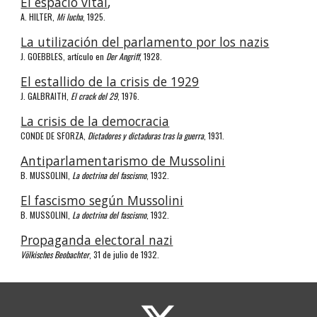
El espacio vital
,
A. HILTER,
Mi lucha
, 1925.
La utilización del parlamento por los nazis
J. GOEBBLES, artículo en
Der Angriff
, 1928.
El estallido de la crisis de 1929
J. GALBRAITH,
El crack del 29
, 1976.
La crisis de la democracia
CONDE DE SFORZA,
Dictadores y dictaduras tras la guerra
, 1931.
Antiparlamentarismo de Mussolini
B. MUSSOLINI,
La doctrina del fascismo
, 1932.
El fascismo según Mussolini
B. MUSSOLINI,
La doctrina del fascismo
, 1932.
Propaganda electoral nazi
V
ölkisches Beobachter
, 31 de julio de 1932.