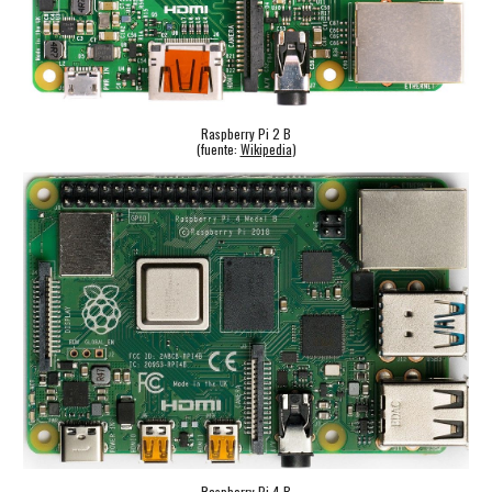
Raspberry Pi
2
B
(fuente:
Wikipedia
)
Raspberry Pi
4
B